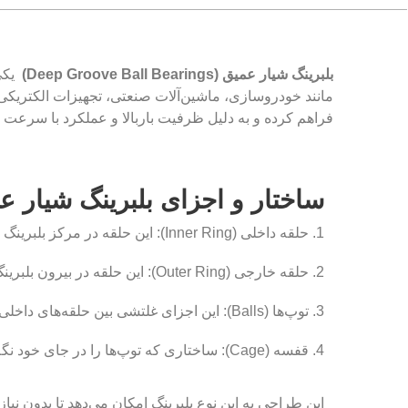
بلبرینگ شیار عمیق
(Deep Groove Ball Bearings)
یکی
مانند خودروسازی، ماشین‌آلات صنعتی، تجهیزات الکتریک
فراهم کرده و به دلیل ظرفیت باربالا و عملکرد با سرعت بال
ساختار و اجزای بلبرینگ شیار ع
1. حلقه داخلی (Inner Ring): این حلقه در مرکز بلبرینگ قرار دارد و به شافت متصل می‌شود.
2. حلقه خارجی (Outer Ring): این حلقه در بیرون بلبرینگ قرار دارد و درون محفظه نصب می‌شود.
3. توپ‌ها (Balls): این اجزای غلتشی بین حلقه‌های داخلی و خارجی قرار دارند و وظیفه انتقال بار را بر عهده دارند.
4. قفسه (Cage): ساختاری که توپ‌ها را در جای خود نگه می‌دارد و فاصله یکنواخت بین آن‌ها را حفظ می‌کند.
این طراحی به این نوع بلبرینگ امکان می‌دهد تا بدون نیا