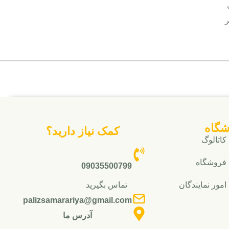
ر
شگاه
کمک نیاز دارید؟
کاتالوگ
فروشگاه
09035500799
تماس بگیرید
امور نمایندگان
palizsamarariya@gmail.com
آدرس ما