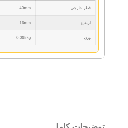
قطر خارجی
40mm
ارتفاع
16mm
وزن
0.095kg
توضیحات کامل