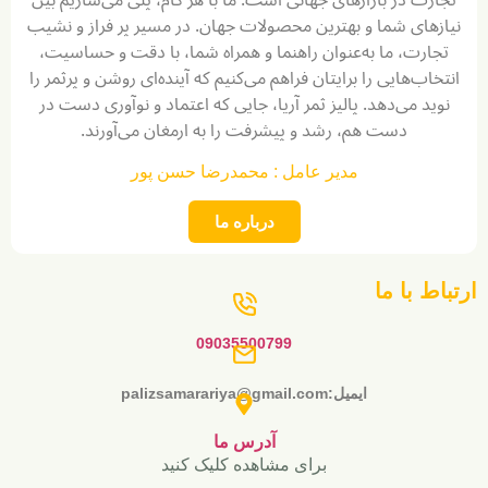
های شما و بهترین محصولات جهان. در مسیر پر فراز و نشیب
رت، ما به‌عنوان راهنما و همراه شما، با دقت و حساسیت،
ب‌هایی را برایتان فراهم می‌کنیم که آینده‌ای روشن و پرثمر را
د می‌دهد. پالیز ثمر آریا، جایی که اعتماد و نوآوری دست در
دست هم، رشد و پیشرفت را به ارمغان می‌آورند.
مدیر عامل : محمدرضا حسن پور
درباره ما
 با ما
09035500799
ایمیل:palizsamarariya@gmail.com
آدرس ما
برای مشاهده کلیک کنید