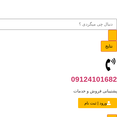
نتایج
09124101682
پشتیبانی فروش و خدمات
ورود | ثبت نام